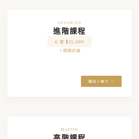
◆
◆
ADVANCED
◆
進階課程
◆
6 堂 $11,600
◆
◆
◆
◆
◆
聯絡小幫手 ＞
◆
◆
◆
◆
★
◆
◆
MASTER
高階課程
◆
◆