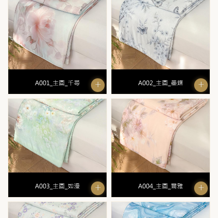
M33
M34
M35
M36
M37
+
+
M38
M39
M40
M41
M42
+
+