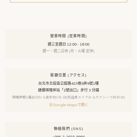
營業時間 (営業時間)
週三至週日 12:00 - 18:00
週一、週二公休 (月・火曜 定休)
餐廳位置 (アクセス)
台北市北投區公舘路423巷8弄9號1樓
捷運唭哩岸站「2號出口」步行 3 分鐘
唭哩岸駅2番出口から徒歩約3分 (北投温泉エリアからタクシーで約10分)
Google Mapsで開く
聯絡我們 (SNS)
+886-2-2823-9893