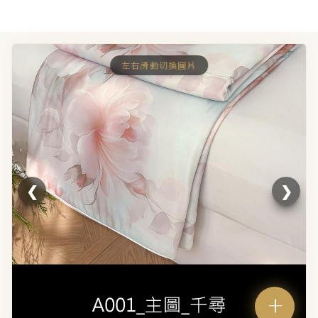
◆
M10
◆
M11
◆
M12
左右滑動切換圖片
◆
M13
◆
M14
◆
M15
M16
❮
❯
M17
M18
M19
M20
+
M21