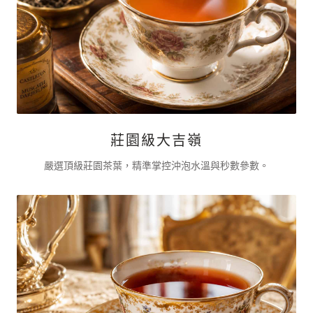
莊園級大吉嶺
嚴選頂級莊園茶葉，精準掌控沖泡水溫與秒數參數。