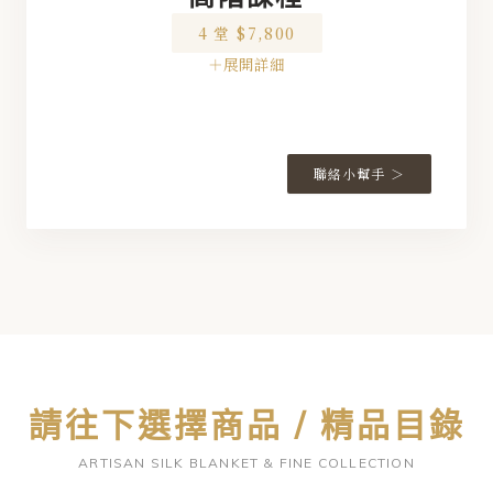
◆
4 堂 $7,800
◆
◆
◆
◆
◆
M01
聯絡小幫手 ＞
◆
◆
M02
◆
M03
◆
◆
M04
◆
M05
◆
M06
◆
M07
請往下選擇商品 / 精品目錄
◆
M08
ARTISAN SILK BLANKET & FINE COLLECTION
◆
M09