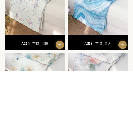
+
+
+
+