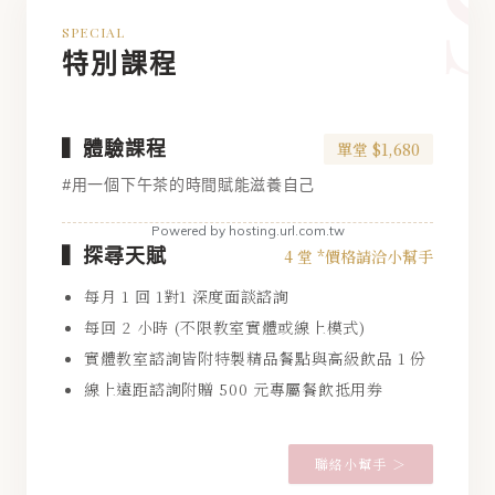
SPECIAL
特別課程
Copyright © 2026 凱莉紅茶文化有限公司. 統編：52759911.
▍體驗課程
單堂 $1,680
All Rights Reserved.
#用一個下午茶的時間賦能滋養自己
Powered by hosting.url.com.tw
▍探尋天賦
4 堂 *價格請洽小幫手
每月 1 回 1對1 深度面談諮詢
每回 2 小時 (不限教室實體或線上模式)
實體教室諮詢皆附特製精品餐點與高級飲品 1 份
線上遠距諮詢附贈 500 元專屬餐飲抵用券
聯絡小幫手 ＞