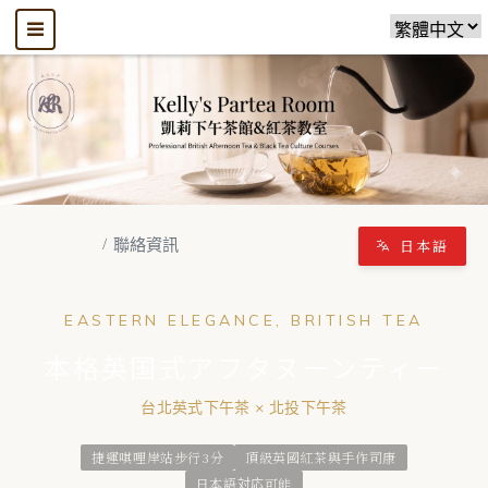
公司介紹
聯絡資訊
日本語
EASTERN ELEGANCE, BRITISH TEA
本格英国式アフタヌーンティー
台北英式下午茶 × 北投下午茶
捷運唭哩岸站步行3分
頂級英國紅茶與手作司康
日本語対応可能