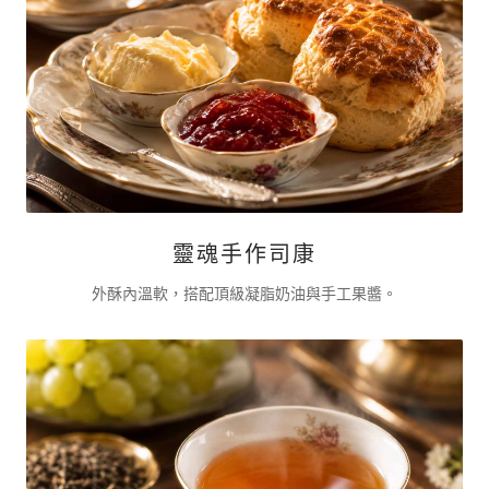
靈魂手作司康
外酥內溫軟，搭配頂級凝脂奶油與手工果醬。