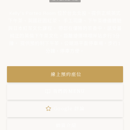
Kelly's Partea Room 位於台北北投，提供正統英式
下午茶、英國莊園紅茶、
手工司康、下午茶禮儀體驗
與日本紅茶文化課程。
帶您在優雅的茶香中，感受最
純正的英倫下午茶文化。
距離捷運唭哩岸站步行3分
鐘， 提供預約制下午茶。
公舘路平面停車場，步行1
分鐘，停車方便。
線上預約座位
我們的MENU
Google 評論
師資介紹