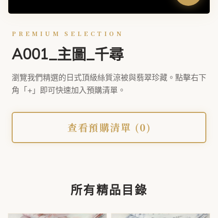
M22
PREMIUM SELECTION
M23
A001_主圖_千尋
M24
M25
瀏覽我們精選的日式頂級絲質涼被與翡翠珍藏。點擊右下
角「+」即可快速加入預購清單。
M26
M27
查看預購清單 (
0
)
M28
M29
M30
M31
所有精品目錄
M32